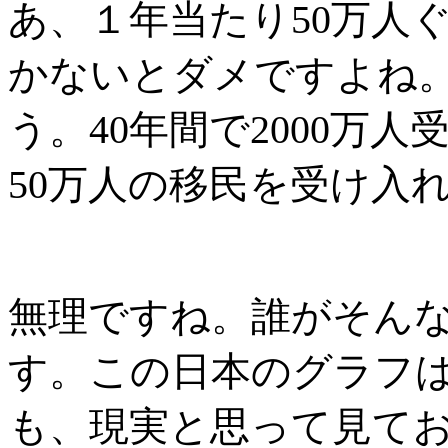
あ、１年当たり
50
万人
かないとダメですよね
う。
40
年間で
2000
万人
50
万人の移民を受け入
無理ですね。誰がそん
す。この日本のグラフ
も、
現実と思って見て