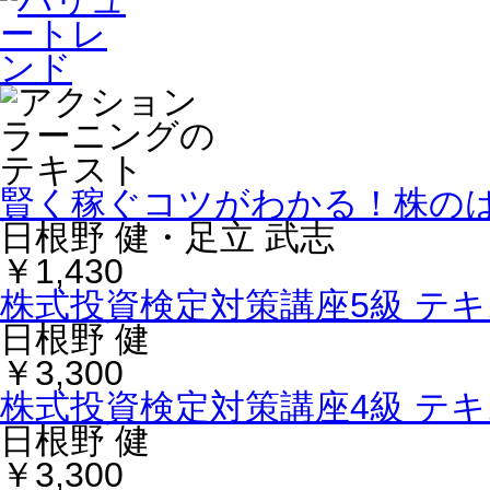
賢く稼ぐコツがわかる！株の
日根野 健・足立 武志
￥1,430
株式投資検定対策講座5級 テ
日根野 健
￥3,300
株式投資検定対策講座4級 テ
日根野 健
￥3,300