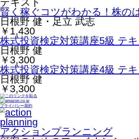
賢く稼ぐコツがわかる！株の
日根野 健・足立 武志
￥1,430
株式投資検定対策講座5級 テ
日根野 健
￥3,300
株式投資検定対策講座4級 テ
日根野 健
￥3,300
プライバシー規約
アクションプランニング