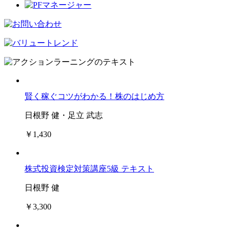
賢く稼ぐコツがわかる！株のはじめ方
日根野 健・足立 武志
￥1,430
株式投資検定対策講座5級 テキスト
日根野 健
￥3,300