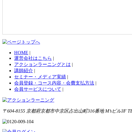
HOME
|
運営会社はこちら
|
アクションラーニングとは
|
講師紹介
|
セミナー・メディア実績
|
会員登録・コース内容・会費支払方法
|
会員サービスについて
|
〒604-8155 京都府京都市中京区占出山町316番地 M’sビル3F TEL 0