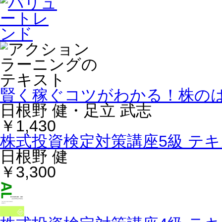
賢く稼ぐコツがわかる！株の
日根野 健・足立 武志
￥1,430
株式投資検定対策講座5級 テ
日根野 健
￥3,300