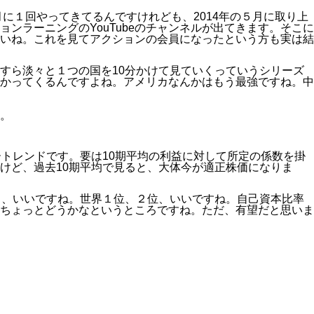
に１回やってきてるんですけれども、2014年の５月に取り上
ラーニングのYouTubeのチャンネルが出てきます。そこに
いね。これを見てアクションの会員になったという方も実は結
すら淡々と１つの国を10分かけて見ていくっていうシリーズ
かってくるんですよね。アメリカなんかはもう最強ですね。中
。
トレンドです。要は10期平均の利益に対して所定の係数を掛
けど、過去10期平均で見ると、大体今が適正株価になりま
％、いいですね。世界１位、２位、いいですね。自己資本比率
ちょっとどうかなというところですね。ただ、有望だと思いま