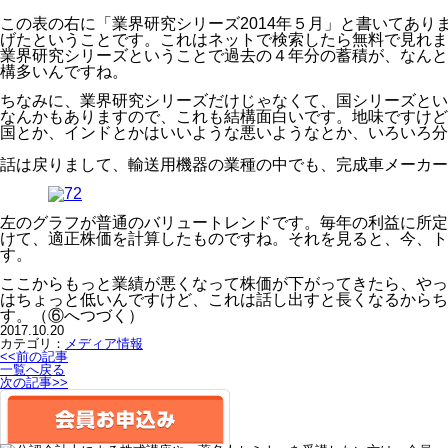
この表の右に「業界研究シリーズ2014年５月」と書いてあり
げたということです。これはネットで検索したら無料で見れます
業界研究シリーズということで過去の４年分の蓄積が、なんと
構多いんですね。
ちなみに、業界研究シリーズだけじゃなくて、国シリーズとい
なんかもありますので、これも結構面白いです。地味ですけど
国とか、インドとかはいいような悪いようなとか、いろいろ分
話は戻りまして、輸送用機器の業種の中でも、完成車メーカー
左のグラフが普通のバリュートレンドです。毎年の利益に所定
けて、適正株価を計算したものですね。それを見ると、今、ト
す。
ここからもっと業績が悪くなって株価が下がってきたら、やっ
はちょっと低いんですけど、これは話し出すと長くなるからち
す。（⑥へつづく）
2017.10.20
カテゴリ：
メディア情報
<<前の記事
一覧へ戻る
次の記事>>