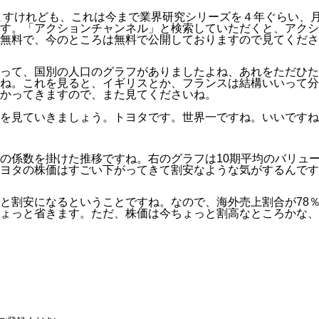
ますけれども、これは今まで業界研究シリーズを４年ぐらい、月
。「アクションチャンネル」と検索していただくと、アクション
無料で、今のところは無料で公開しておりますので見てくださ
って、国別の人口のグラフがありましたよね、あれをただひた
ね。これを見ると、イギリスとか、フランスは結構いいって分
かってきますので、また見てくださいね。
を見ていきましょう。トヨタです。世界一ですね。いいですね
の係数を掛けた推移ですね。右のグラフは10期平均のバリュー
ヨタの株価はすごい下がってきて割安なような気がするんです
と割安になるということですね。なので、海外売上割合が78
ょっと省きます。ただ、株価は今ちょっと割高なところかな、