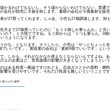
儲かるわけでもないし、そう儲からないわけでもない、普通で
の会社が卸売に９個を卸します。素材の会社が９個素材を販売
が27買ってくれます。じゃあ、小売も27個調達します。卸も
先月まで27個買っていたのに「もう３個しか要らんわ」と言
ないの？」と大慌てですね。もう卸からは「１つも要らん、0
というようになります。
おうかな」となります。そうしたら、小売は「やっとちょっと
個でいいです」。製造業の会社は「素材0個でいいです」とい
て、しかも、それがなかなか使えなくならないんですよね。あ
川上の企業ほど、景気循環の影響が大きくなってしまう
という
のはある程度一般論ですけれども、石油ガスとかの原料・燃料
影響を受けやすいです。それだけ投資も難しいということです