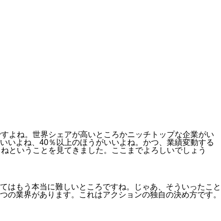
ですよね。
世界シェアが高いところかニッチトップな企業
がい
いい
よね、
40％以上
のほうがいいよね。かつ、業績変動する
よね
ということを見てきました。ここまでよろしいでしょう
てはもう本当に難しいところですね。じゃあ、そういったこと
つの業界があります。これはアクションの独自の決め方です。