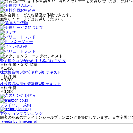
無料会員で、どんな講座か体験できます。
無料なので、まずはお試しください。
賢く稼ぐコツがわかる！株のはじめ方
日根野 健・足立 武志
￥1,430
株式投資検定対策講座5級 テキスト
日根野 健
￥3,300
株式投資検定対策講座4級 テキスト
日根野 健
￥3,300
プライバシー規約
アクションプランニング
顧客のためのファイナンシャルプランニングを提供しています。日本全国ど
Tweets by hineken_al