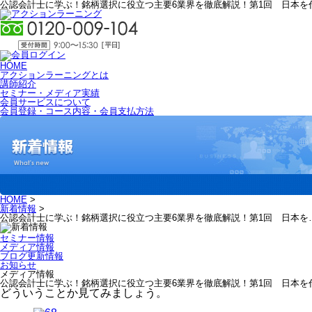
公認会計士に学ぶ！銘柄選択に役立つ主要6業界を徹底解説！第1回 日本
HOME
アクションラーニングとは
講師紹介
セミナー・メディア実績
会員サービスについて
会員登録・コース内容・会員支払方法
HOME
>
新着情報
>
公認会計士に学ぶ！銘柄選択に役立つ主要6業界を徹底解説！第1回 日本を
セミナー情報
メディア情報
ブログ更新情報
お知らせ
メディア情報
公認会計士に学ぶ！銘柄選択に役立つ主要6業界を徹底解説！第1回 日本を
どういうことか見てみましょう。