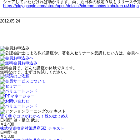
シェアしていただければ助かります。尚、近日株の検定９級もリリース予
https://play.google.com/store/apps/details?id=com.lobins.kabuken.ui&hl=ja
2012.05.24
<<前の記事
無料会員で、どんな講座か体験できます。
無料なので、まずはお試しください。
賢く稼ぐコツがわかる！株のはじめ方
日根野 健・足立 武志
￥1,430
株式投資検定対策講座5級 テキスト
日根野 健
￥3,300