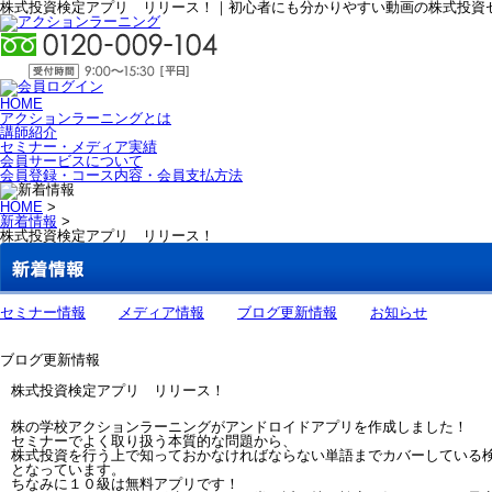
株式投資検定アプリ リリース！｜初心者にも分かりやすい動画の株式投資
HOME
アクションラーニングとは
講師紹介
セミナー・メディア実績
会員サービスについて
会員登録・コース内容・会員支払方法
HOME
>
新着情報
>
株式投資検定アプリ リリース！
セミナー情報
メディア情報
ブログ更新情報
お知らせ
ブログ更新情報
株式投資検定アプリ リリース！
株の学校アクションラーニングがアンドロイドアプリを作成しました！
セミナーでよく取り扱う本質的な問題から、
株式投資を行う上で知っておかなければならない単語までカバーしている
となっています。
ちなみに１０級は無料アプリです！