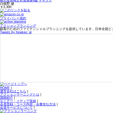
株式投資検定対策講座4級 テキスト
日根野 健
￥3,300
プライバシー規約
アクションプランニング
顧客のためのファイナンシャルプランニングを提供しています。日本全国ど
Tweets by hineken_al
HOME
|
運営会社はこちら
|
アクションラーニングとは
|
講師紹介
|
セミナー・メディア実績
|
会員登録・コース内容・会費支払方法
|
会員サービスについて
|