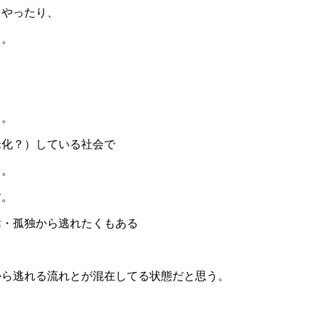
をやったり、
う。
。
う。
昧化？）している社会で
う。
す。
律・孤独から逃れたくもある
から逃れる流れとが混在してる状態だと思う。